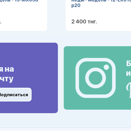
р20
.
2 400 тнг.
Подробнее
Подробн
Б
я на
и
чту
Подписаться