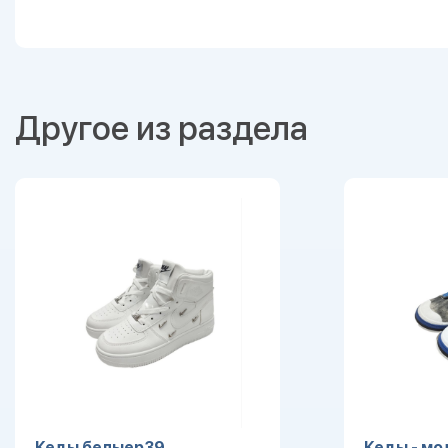
Другое из раздела
Кеды белыер39
Кеды - мо