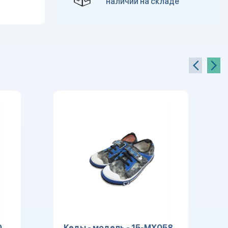
наличии на складе
0
Кеды - модель - 15-MX058