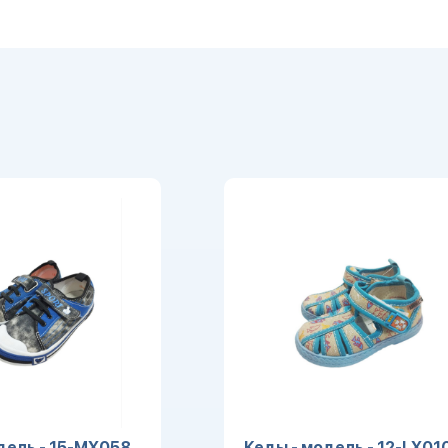
дель - 15-MX058
Кеды - модель - 12-LX01