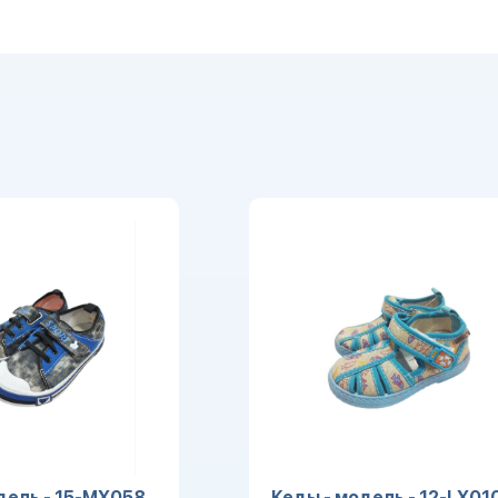
дель - 15-MX058
Кеды - модель - 12-LX01