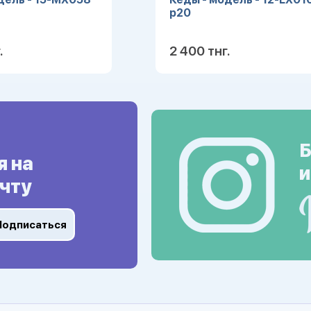
р20
.
2 400 тнг.
Подробнее
Подробн
Б
я на
и
чту
Подписаться