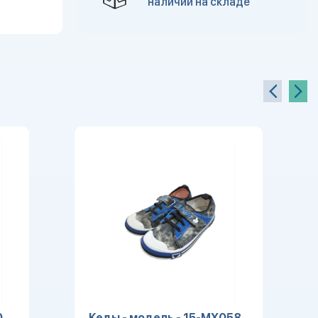
наличии на складе
0
Кеды - модель - 15-MX058