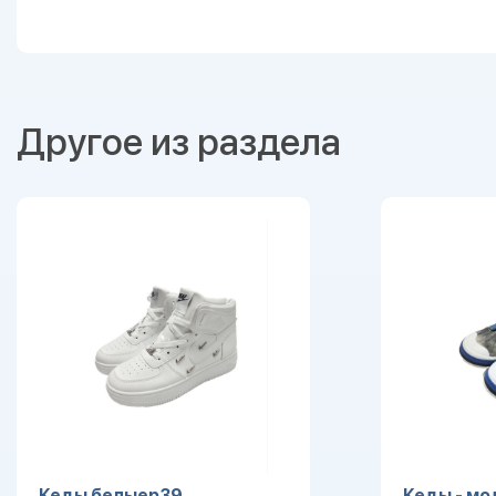
Другое из раздела
Кеды белыер39
Кеды - мо