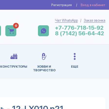
Регистрация
/
Вход в кабинет
Чат WhatsApp
/
Заказ звонка
0
+7-776-718-15-92
8 (7142) 56-64-42
КОНСТРУКТОРЫ
ХОББИ И
ЕЩЕ
ТВОРЧЕСТВО
ь - 12-LX010 р21