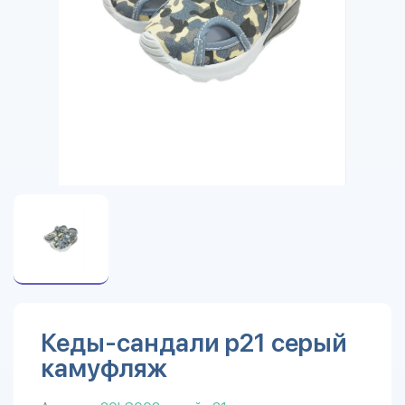
Кеды-сандали р21 серый
камуфляж