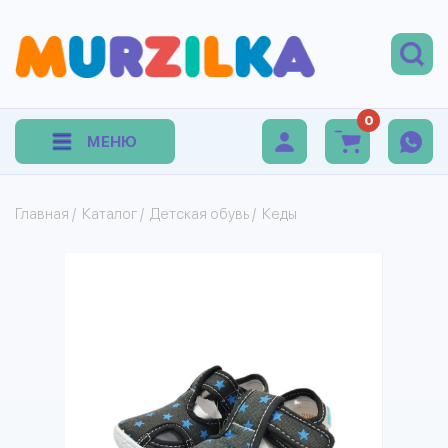
0
МЕНЮ
Главная
/
Каталог
/
Детская обувь
/
Кеды