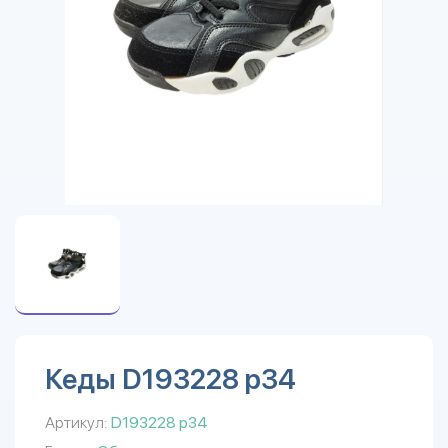
Кеды D193228 р34
Артикул:
D193228 р34