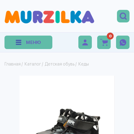
0
МЕНЮ
Главная
/
Каталог
/
Детская обувь
/
Кеды