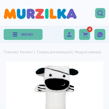
0
МЕНЮ
Главная
/
Каталог
/
Товары для малышей
/
Модули, мякиши