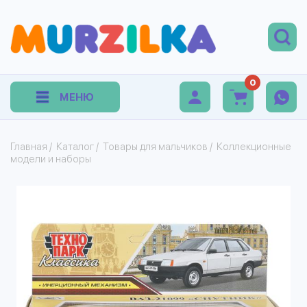
0
МЕНЮ
Главная
/
Каталог
/
Товары для мальчиков
/
Коллекционные
модели и наборы