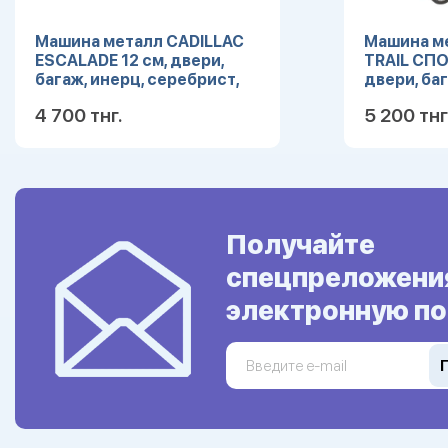
Машина металл CADILLAC
Машина ме
ESCALADE 12 см, двери,
TRAIL СПО
багаж, инерц, серебрист,
двери, баг
кор. Технопарк ESCALADE-
Технопарк
4 700 тнг.
5 200 тнг
SL
Подробнее
Получайте
спецпреложени
электронную по