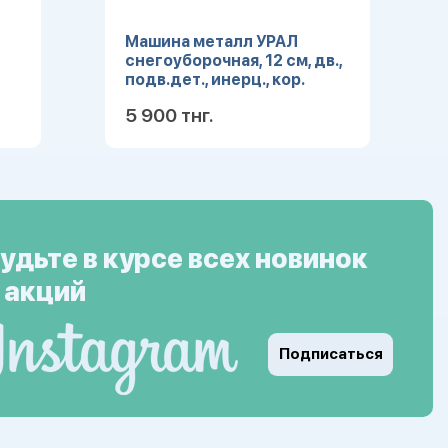
Машина металл УРАЛ
снегоуборочная, 12 см, дв.,
подв.дет., инерц., кор.
-WB
Технопарк SB-16-53-A-WB
5 900 тнг.
(48)
ее
Подробнее
удьте в курсе всех новинок
 акций
Подписаться