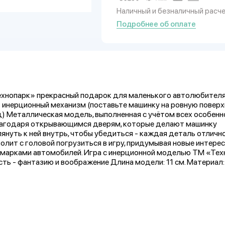
Наличный и безналичный расч
Подробнее об оплате
ехнопарк» прекрасный подарок для маленького автолюбителя:
 инерционный механизм (поставьте машинку на ровную поверх
ёд) Металлическая модель, выполненная с учётом всех особен
Благодаря открывающимся дверям, которые делают машинку
януть к ней внутрь, чтобы убедиться - каждая деталь отличн
олит с головой погрузиться в игру, придумывая новые интере
с марками автомобилей. Игра с инерционной моделью ТМ «Те
сть - фантазию и воображение Длина модели: 11 см. Материал