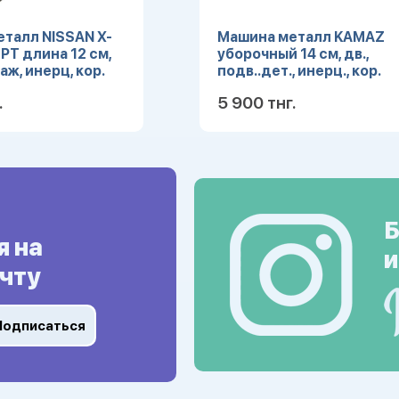
талл NISSAN X-
Машина металл KAMAZ
РТ длина 12 см,
уборочный 14 см, дв.,
аж, инерц, кор.
подв..дет., инерц., кор.
 X-TRAIL-S
Технопарк SB-16-74-B2
.
5 900 тнг.
(48)
Подробнее
Подробн
Б
я на
и
чту
Подписаться