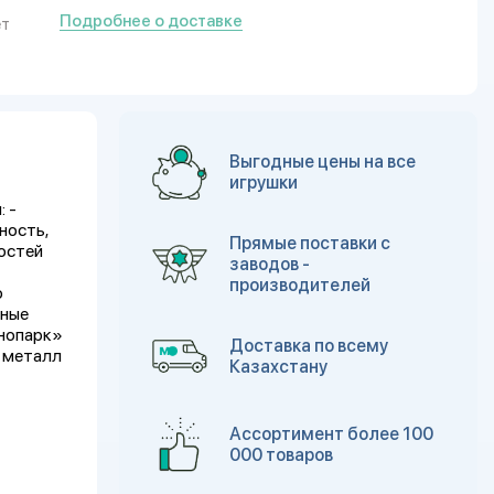
Подробнее о доставке
ет
Выгодные цены на все
игрушки
 -
ность,
Прямые поставки с
ностей
заводов -
производителей
о
сные
хнопарк»
Доставка по всему
: металл
Казахстану
Ассортимент более 100
000 товаров