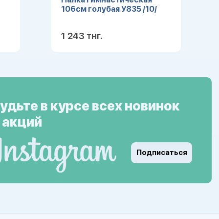
106см голубая У835 /10/
1 243 тнг.
ее
Подробнее
удьте в курсе всех новинок
 акций
Подписаться