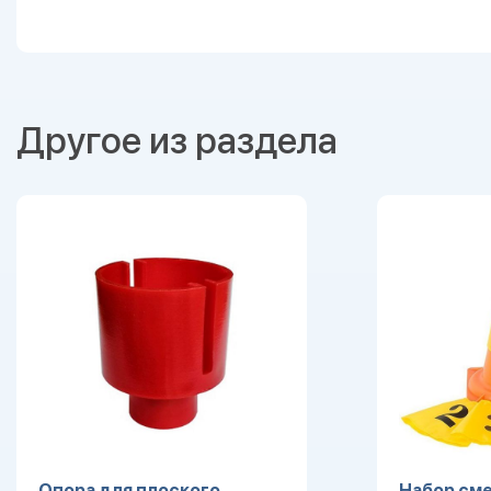
Другое из раздела
Опора для плоского
Набор сме