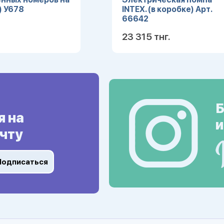
) У678
INTEX. (в коробке) Арт.
66642
23 315 тнг.
Подробнее
Подробн
Б
я на
и
чту
Подписаться