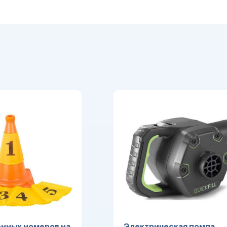
нных номеров на
Электрическая помпа