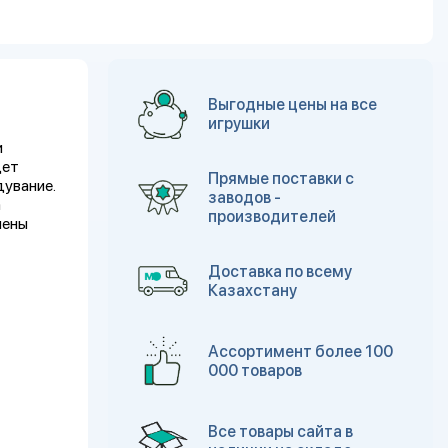
Выгодные цены на все
игрушки
и
дет
Прямые поставки с
дувание.
заводов -
а
производителей
нены
Доставка по всему
Казахстану
Ассортимент более 100
000 товаров
Все товары сайта в