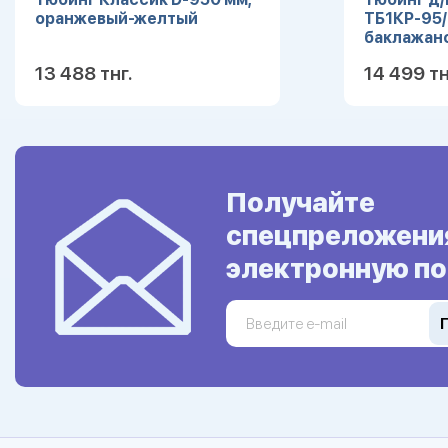
оранжевый-желтый
ТБ1КР-95
баклажан
пришелец
13 488 тнг.
14 499 тн
Подробнее
Получайте
спецпреложени
электронную по