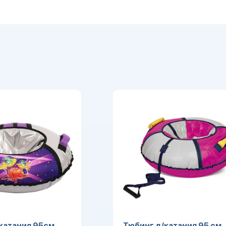
катания 95см
Тюбинг д/катания 95 см