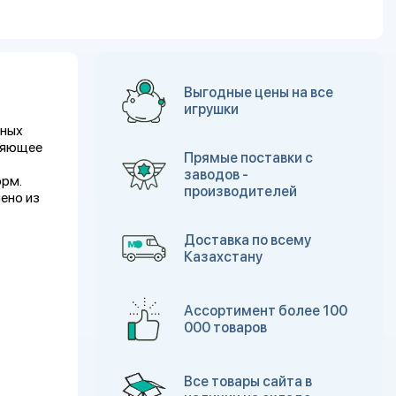
Выгодные цены на все
игрушки
вных
оляющее
Прямые поставки с
заводов -
орм.
производителей
ено из
Доставка по всему
Казахстану
Ассортимент более 100
000 товаров
Все товары сайта в