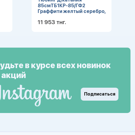
85смТБ1КР-85/ГФ2
Граффити желтый серебро,
шт
11 953 тнг.
ее
Подробнее
удьте в курсе всех новинок
 акций
Подписаться