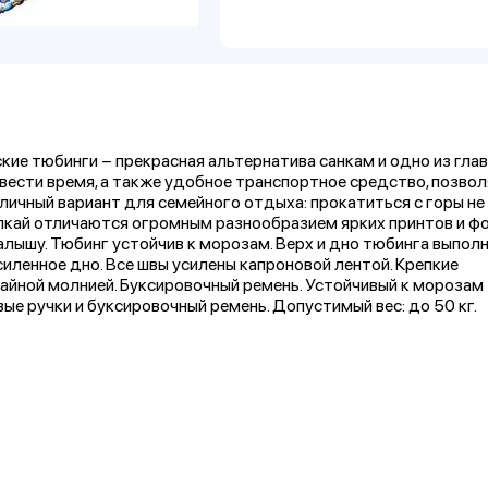
ские тюбинги – прекрасная альтернатива санкам и одно из гла
овести время, а также удобное транспортное средство, позв
личный вариант для семейного отдыха: прокатиться с горы не
кай отличаются огромным разнообразием ярких принтов и ф
лышу. Тюбинг устойчив к морозам. Верх и дно тюбинга выполн
иленное дно. Все швы усилены капроновой лентой. Крепкие
тайной молнией. Буксировочный ремень. Устойчивый к морозам
ые ручки и буксировочный ремень. Допустимый вес: до 50 кг.