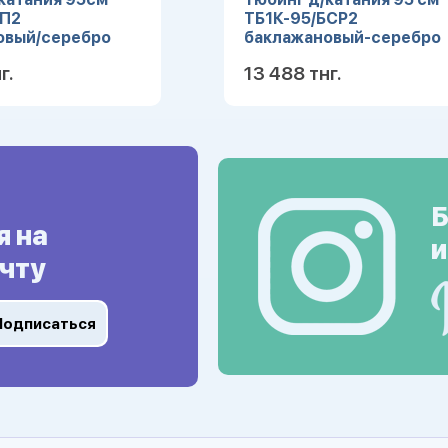
/П2
ТБ1К-95/БСР2
овый/серебро
баклажановый-серебро
г.
13 488 тнг.
Подробнее
Подробн
Б
я на
и
чту
Подписаться