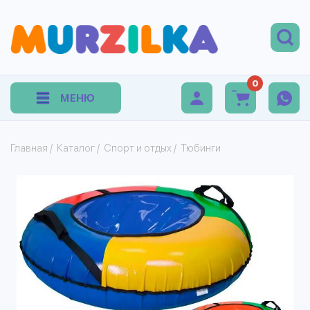
0
МЕНЮ
Главная
/
Каталог
/
Спорт и отдых
/
Тюбинги