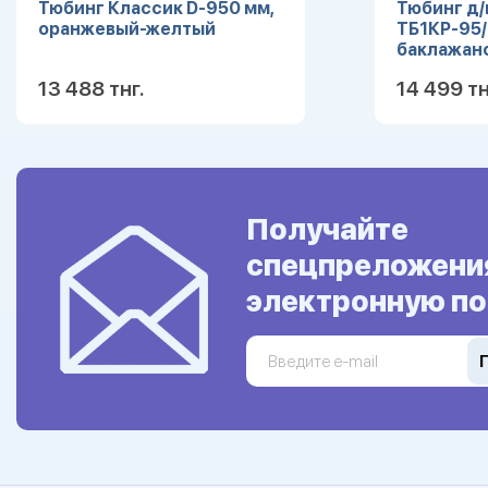
Тюбинг Классик D-950 мм,
Тюбинг д/
оранжевый-желтый
ТБ1КР-95
баклажан
пришелец
13 488 тнг.
14 499 тн
Подробнее
Получайте
спецпреложени
электронную по