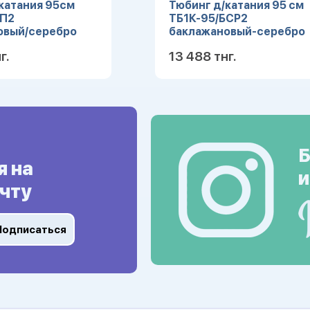
катания 95см
Тюбинг д/катания 95 см
/П2
ТБ1К-95/БСР2
овый/серебро
баклажановый-серебро
г.
13 488 тнг.
Подробнее
Подробн
Б
я на
и
чту
Подписаться