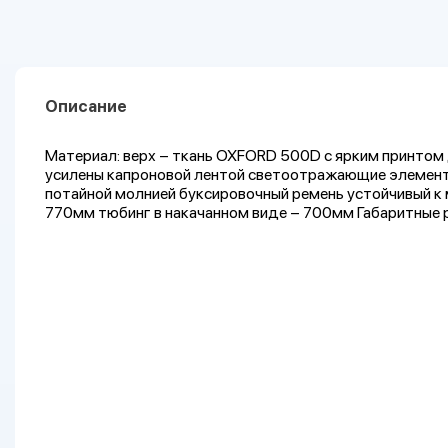
Описание
Материал: верх – ткань OXFORD 500D с ярким принтом 
усилены капроновой лентой светоотражающие элементы
потайной молнией буксировочный ремень устойчивый к 
770мм тюбинг в накачанном виде – 700мм Габаритные 