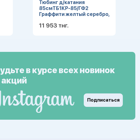
Тюбинг д/катания
85смТБ1КР-85/ГФ2
Граффити желтый серебро,
шт
11 953 тнг.
ее
Подробнее
удьте в курсе всех новинок
 акций
Подписаться