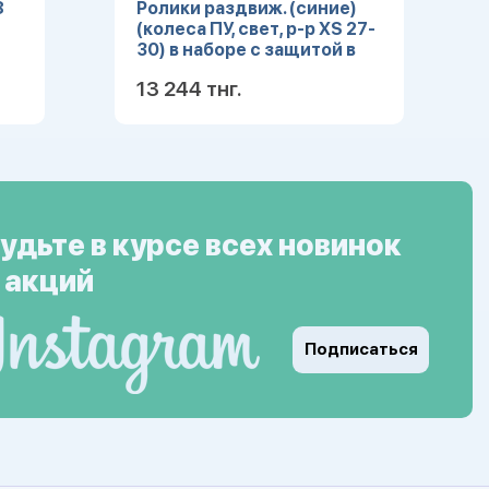
8
Ролики раздвиж. (синие)
(колеса ПУ, свет, р-р XS 27-
30) в наборе с защитой в
кор (Арт. 7304BXS)
13 244 тнг.
ее
Подробнее
удьте в курсе всех новинок
 акций
Подписаться