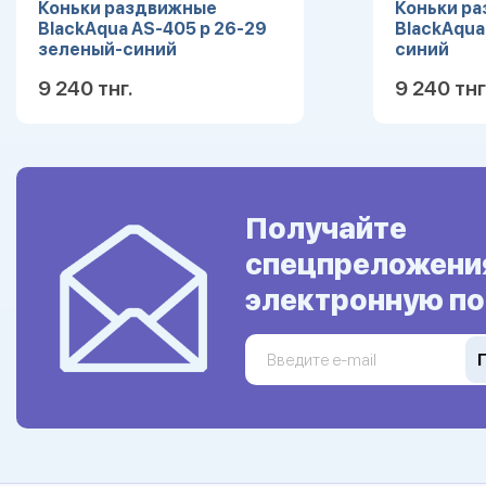
Коньки раздвижные
Коньки р
BlackAqua AS-405 р 26-29
BlackAqua
зеленый-синий
синий
9 240 тнг.
9 240 тнг
Подробнее
Получайте
спецпреложени
электронную по