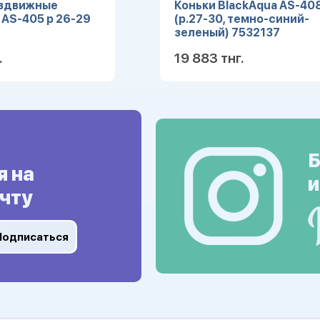
аздвижные
Коньки BlackAqua AS-40
 AS-405 р 26-29
(р.27-30, темно-синий-
зеленый) 7532137
.
19 883 тнг.
Подробнее
Подробн
Б
я на
и
чту
Подписаться