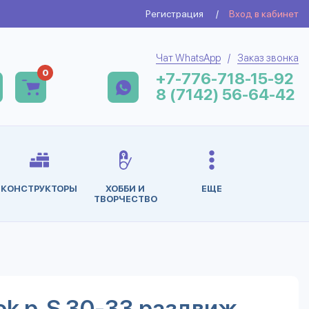
Регистрация
/
Вход в кабинет
Чат WhatsApp
/
Заказ звонка
0
+7-776-718-15-92
8 (7142) 56-64-42
КОНСТРУКТОРЫ
ХОББИ И
ЕЩЕ
ТВОРЧЕСТВО
k р. S 30-33 раздвиж.,