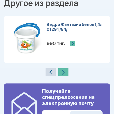
Другое из раздела
Ведро Фантазия белое1,4л
01291 /84/
990 тнг.
Получайте
спецпреложения на
электронную почту