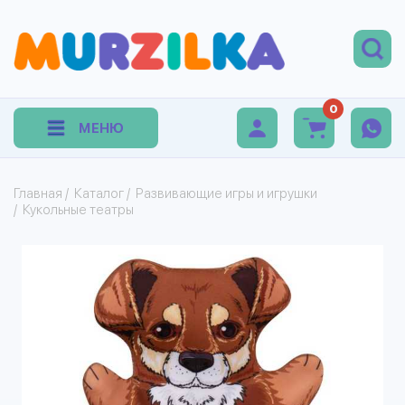
0
МЕНЮ
Главная
/
Каталог
/
Развивающие игры и игрушки
/
Кукольные театры