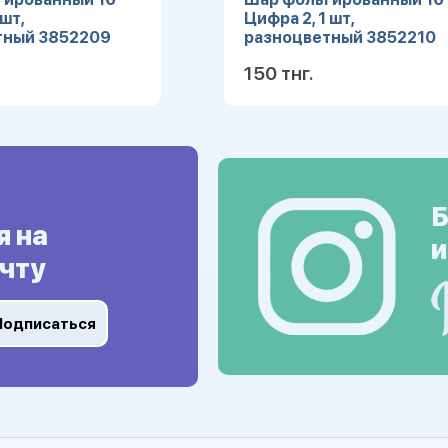
 шт,
Цифра 2, 1 шт,
тный 3852209
разноцветный 3852210
150 тнг.
Подробнее
Подробн
Б
я на
и
чту
Подписаться