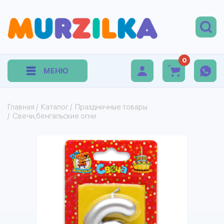
0
МЕНЮ
Главная
/
Каталог
/
Праздничные товары
/
Свечи,бенгальские огни