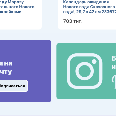
еду Морозу
Календарь ожидания
тельного Нового
Нового года Сказочного
наклейками
года!, 29,7 х 42 см 23367
703 тнг.
Подробнее
Подробн
Б
я на
и
чту
Подписаться