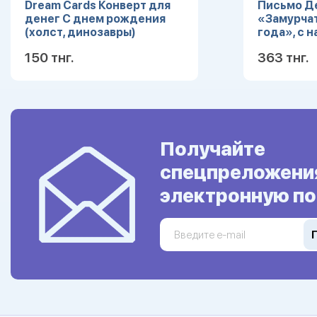
Dream Cards Конверт для
Письмо Д
денег С днем рождения
«Замурча
(холст, динозавры)
года», с 
ЛХ-0175
9712204
150 тнг.
363 тнг.
Подробнее
Получайте
спецпреложени
электронную по