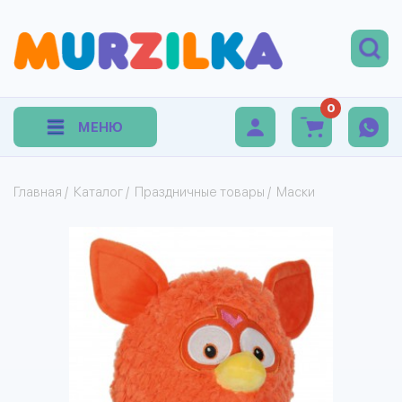
0
МЕНЮ
Главная
/
Каталог
/
Праздничные товары
/
Маски