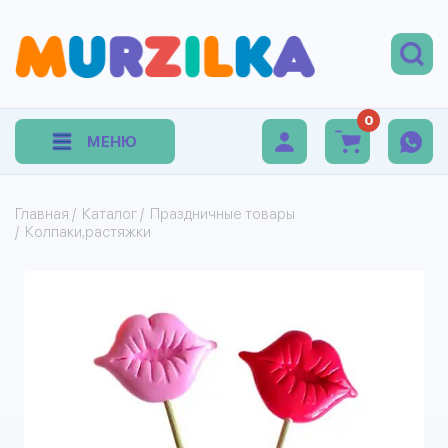
0
МЕНЮ
Главная
/
Каталог
/
Праздничные товары
/
Колпаки,растяжки