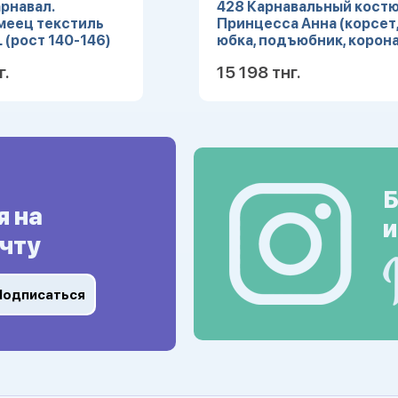
рнавал.
428 Карнавальный кост
меец текстиль
Принцесса Анна (корсет
L (рост 140-146)
юбка, подъюбник, корона
(Зв. маскарад) р.28
г.
15 198 тнг.
Подробнее
Подробн
Б
я на
и
чту
Подписаться