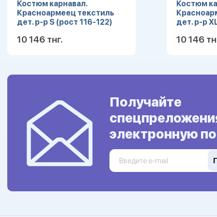
Костюм карнавал.
Костюм ка
Красноармеец текстиль
Красноар
дет. р-р S (рост 116-122)
дет. р-р X
10 146 тнг.
10 146 тн
Подробнее
Получайте
спецпреложени
электронную по