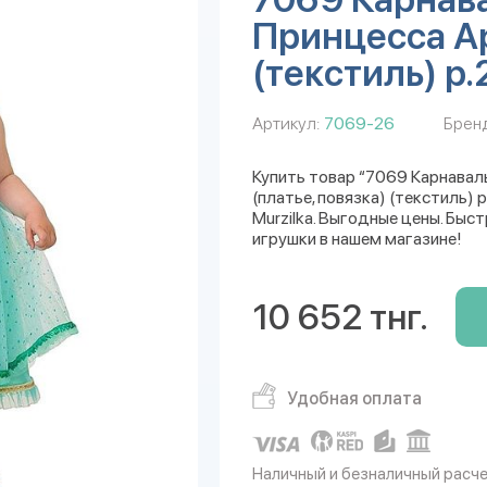
Принцесса Ар
(текстиль) р.
Артикул:
7069-26
Бренд
Купить товар “7069 Карнава
(платье, повязка) (текстиль)
Murzilka. Выгодные цены. Быс
игрушки в нашем магазине!
10 652 тнг.
Удобная оплата
Наличный и безналичный расч