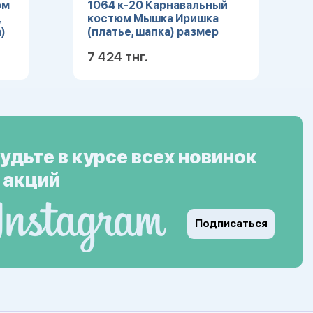
юм
1064 к-20 Карнавальный
,
костюм Мышка Иришка
)
(платье, шапка) размер
104-52
7 424 тнг.
ее
Подробнее
удьте в курсе всех новинок
 акций
Подписаться