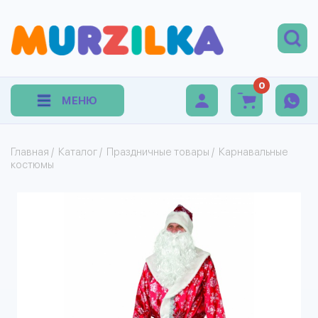
0
МЕНЮ
Главная
/
Каталог
/
Праздничные товары
/
Карнавальные
костюмы