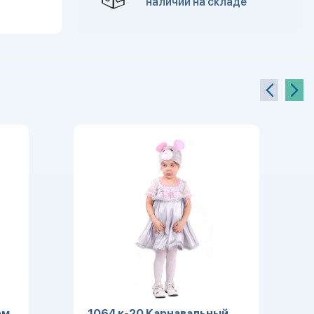
наличии на складе
юм
1064 к-20 Карнавальный