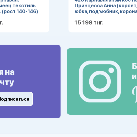
меец текстиль
Принцесса Анна (корсет
L (рост 140-146)
юбка, подъюбник, корона
(Зв. маскарад) р.28
г.
15 198 тнг.
Подробнее
Подробн
Б
я на
и
чту
Подписаться