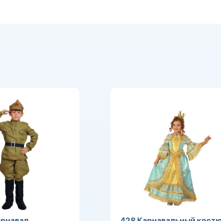
рнавал.
428 Карнавальный кост