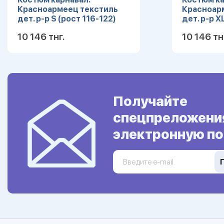
Красноармеец текстиль
Красноар
дет. р-р S (рост 116-122)
дет. р-р X
10 146 тнг.
10 146 тн
Подробнее
Получайте
спецпреложени
электронную по