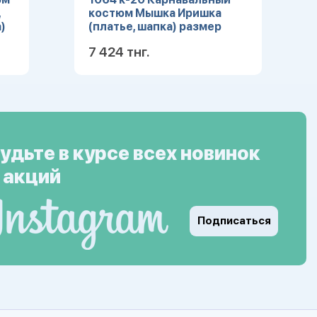
,
костюм Мышка Иришка
)
(платье, шапка) размер
104-52
7 424 тнг.
ее
Подробнее
удьте в курсе всех новинок
 акций
Подписаться