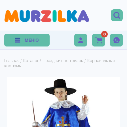
0
МЕНЮ
Главная
/
Каталог
/
Праздничные товары
/
Карнавальные
костюмы