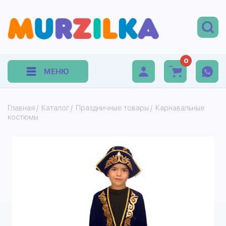
0
МЕНЮ
Главная
/
Каталог
/
Праздничные товары
/
Карнавальные
костюмы