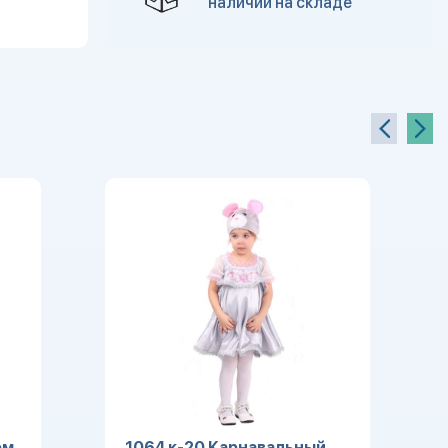
наличии на складе
юм
1064 к-20 Карнавальный