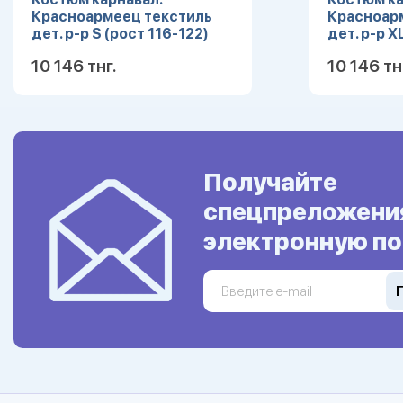
Красноармеец текстиль
Красноар
дет. р-р S (рост 116-122)
дет. р-р X
10 146 тнг.
10 146 тн
Подробнее
Получайте
спецпреложени
электронную по