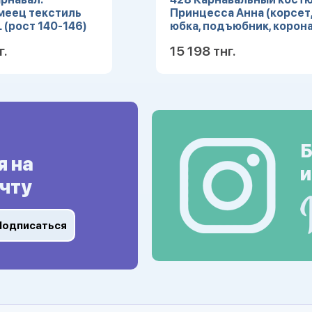
меец текстиль
Принцесса Анна (корсет
L (рост 140-146)
юбка, подъюбник, корона
(Зв. маскарад) р.28
г.
15 198 тнг.
Подробнее
Подробн
Б
я на
и
чту
Подписаться