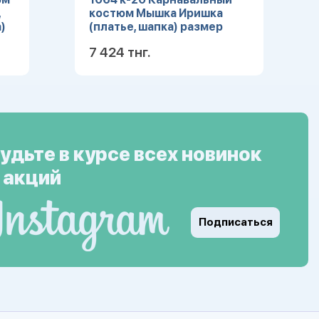
,
костюм Мышка Иришка
)
(платье, шапка) размер
104-52
7 424 тнг.
ее
Подробнее
удьте в курсе всех новинок
 акций
Подписаться