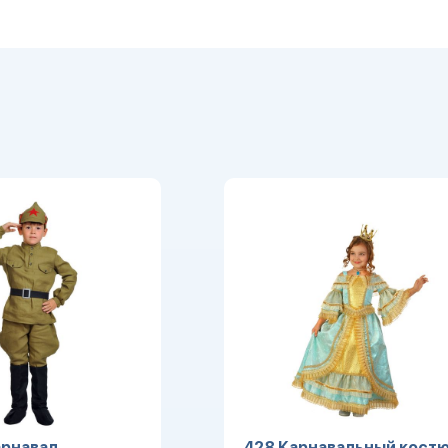
рнавал.
428 Карнавальный кост