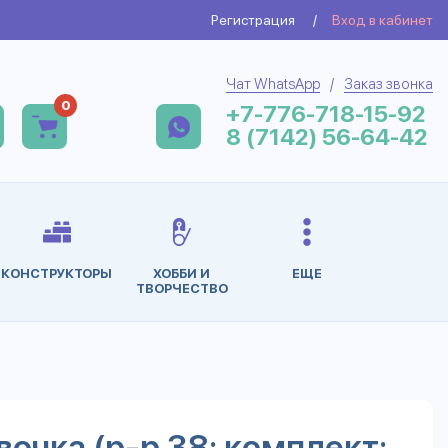
Регистрация
/
Вход в кабинет
Чат WhatsApp
/
Заказ звонка
0
+7-776-718-15-92
8 (7142) 56-64-42
КОНСТРУКТОРЫ
ХОББИ И
ЕЩЕ
ТВОРЧЕСТВО
вочка (р-р 38; комплект: