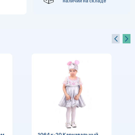
наличии на складе
юм
1064 к-20 Карнавальный