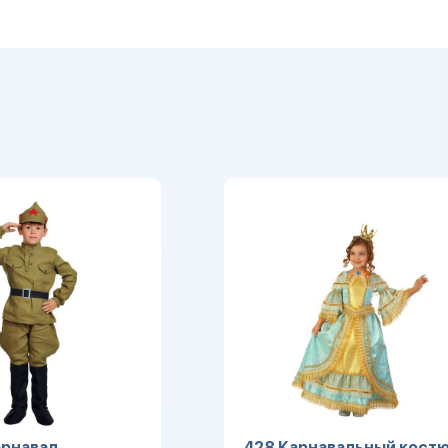
рнавал.
428 Карнавальный кост