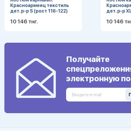
Красноармеец текстиль
Красноар
дет. р-р S (рост 116-122)
дет. р-р X
10 146 тнг.
10 146 тн
Подробнее
Получайте
спецпреложени
электронную по