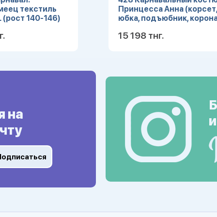
меец текстиль
Принцесса Анна (корсет
L (рост 140-146)
юбка, подъюбник, корона
(Зв. маскарад) р.28
г.
15 198 тнг.
Подробнее
Подробн
Б
я на
и
чту
Подписаться