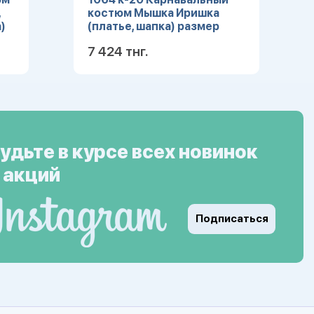
,
костюм Мышка Иришка
)
(платье, шапка) размер
104-52
7 424 тнг.
ее
Подробнее
удьте в курсе всех новинок
 акций
Подписаться