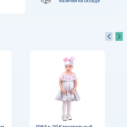
наличии на складе
юм
1064 к-20 Карнавальный