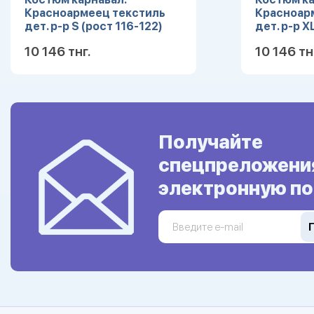
Красноармеец текстиль
Красноар
дет. р-р S (рост 116-122)
дет. р-р X
10 146 тнг.
10 146 тн
Подробнее
Получайте
спецпреложени
электронную по