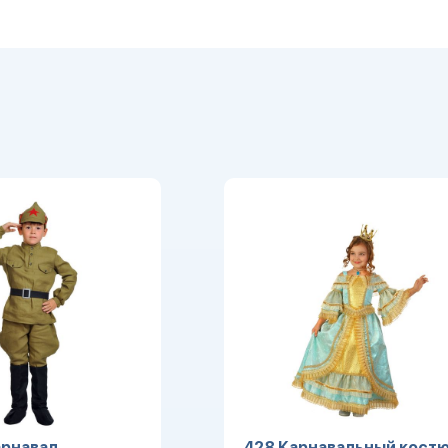
рнавал.
428 Карнавальный кост