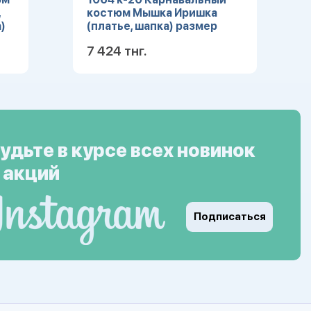
,
костюм Мышка Иришка
)
(платье, шапка) размер
104-52
7 424 тнг.
ее
Подробнее
удьте в курсе всех новинок
 акций
Подписаться