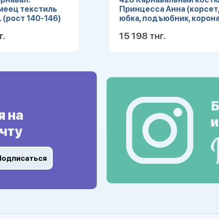
меец текстиль
Принцесса Анна (корсет
L (рост 140-146)
юбка, подъюбник, корона
(Зв. маскарад) р.28
г.
15 198 тнг.
Подробнее
Подробн
Б
я на
и
чту
Подписаться