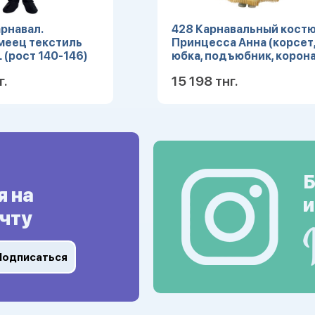
рнавал.
428 Карнавальный кост
меец текстиль
Принцесса Анна (корсет
L (рост 140-146)
юбка, подъюбник, корона
(Зв. маскарад) р.28
г.
15 198 тнг.
Подробнее
Подробн
Б
я на
и
чту
Подписаться