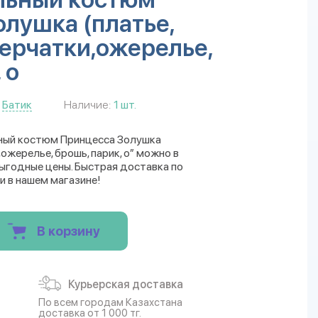
лушка (платье,
ерчатки,ожерелье,
 о
Батик
Наличие:
1 шт.
ьный костюм Принцесса Золушка
ожерелье, брошь, парик, о” можно в
Выгодные цены. Быстрая доставка по
и в нашем магазине!
В корзину
Курьерская доставка
По всем городам Казахстана
доставка от 1 000 тг.