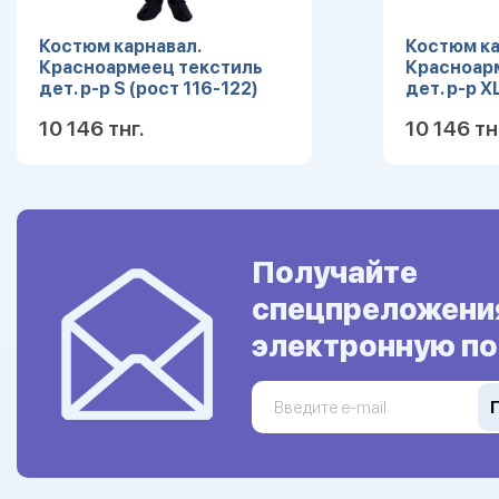
Костюм карнавал.
Костюм ка
Красноармеец текстиль
Красноар
дет. р-р S (рост 116-122)
дет. р-р X
10 146 тнг.
10 146 тн
Подробнее
Получайте
спецпреложени
электронную по