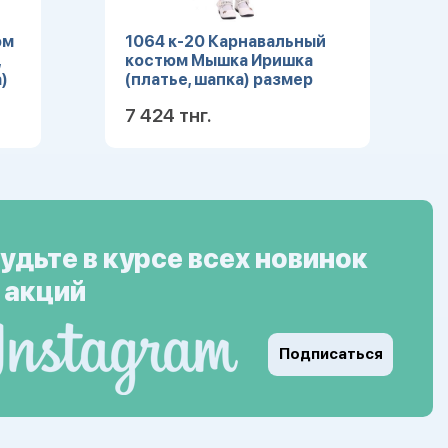
юм
1064 к-20 Карнавальный
,
костюм Мышка Иришка
)
(платье, шапка) размер
104-52
7 424 тнг.
ее
Подробнее
удьте в курсе всех новинок
 акций
Подписаться