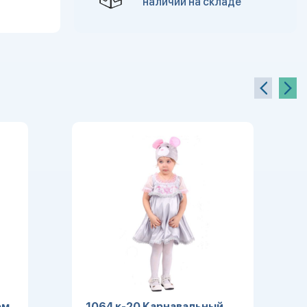
наличии на складе
юм
1064 к-20 Карнавальный