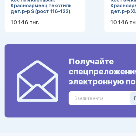
Красноармеец текстиль
Красноар
дет. р-р S (рост 116-122)
дет. р-р X
10 146 тнг.
10 146 тн
Подробнее
Получайте
спецпреложени
электронную по