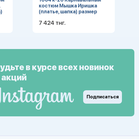
,
костюм Мышка Иришка
)
(платье, шапка) размер
104-52
7 424 тнг.
ее
Подробнее
удьте в курсе всех новинок
 акций
Подписаться