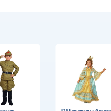
рнавал.
428 Карнавальный кост