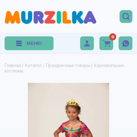
0
МЕНЮ
Главная
/
Каталог
/
Праздничные товары
/
Карнавальные
костюмы