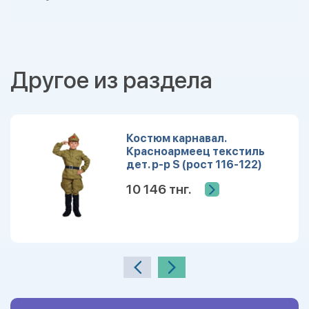
Другое из раздела
Костюм карнавал.
Красноармеец текстиль
дет. р-р S (рост 116-122)
10 146 тнг.