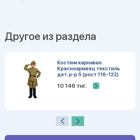
Другое из раздела
Костюм карнавал.
Красноармеец текстиль
дет. р-р S (рост 116-122)
10 146 тнг.