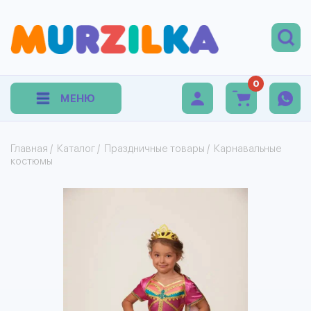
0
МЕНЮ
Главная
/
Каталог
/
Праздничные товары
/
Карнавальные
костюмы