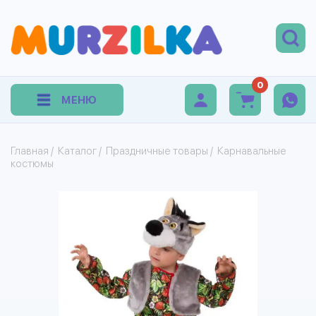
0
МЕНЮ
Главная
/
Каталог
/
Праздничные товары
/
Карнавальные
костюмы