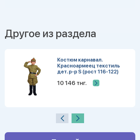
Другое из раздела
Костюм карнавал.
Красноармеец текстиль
дет. р-р S (рост 116-122)
10 146 тнг.