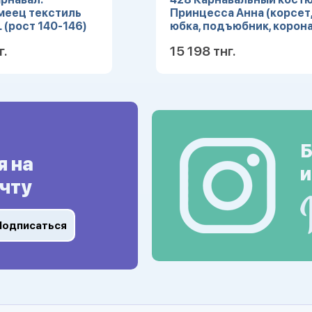
меец текстиль
Принцесса Анна (корсет
L (рост 140-146)
юбка, подъюбник, корона
(Зв. маскарад) р.28
г.
15 198 тнг.
Подробнее
Подробн
Б
я на
и
чту
Подписаться