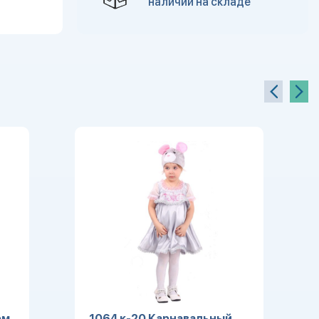
наличии на складе
юм
1064 к-20 Карнавальный