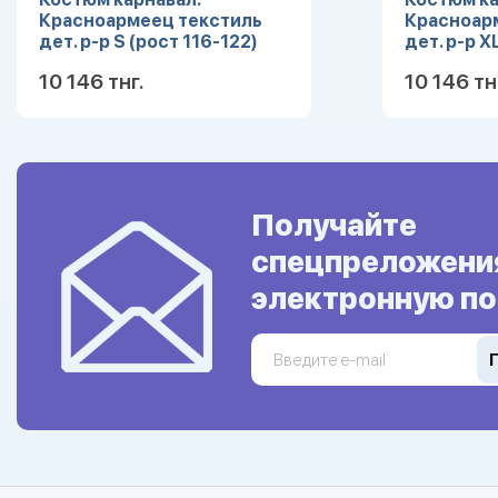
Красноармеец текстиль
Красноар
дет. р-р S (рост 116-122)
дет. р-р X
10 146 тнг.
10 146 тн
Подробнее
Получайте
спецпреложени
электронную по