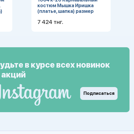
,
костюм Мышка Иришка
)
(платье, шапка) размер
104-52
7 424 тнг.
ее
Подробнее
удьте в курсе всех новинок
 акций
Подписаться