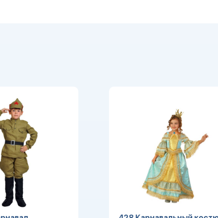
рнавал.
428 Карнавальный кост