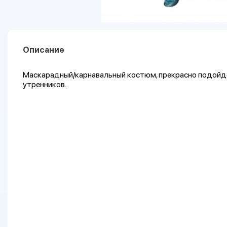
Описание
Маскарадный/карнавальный костюм, прекрасно подойдё
утренников.