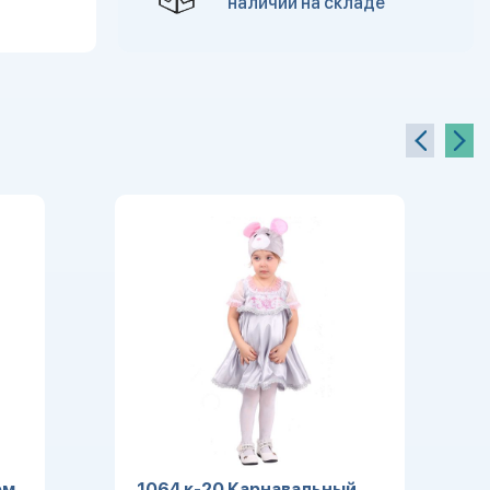
наличии на складе
юм
1064 к-20 Карнавальный