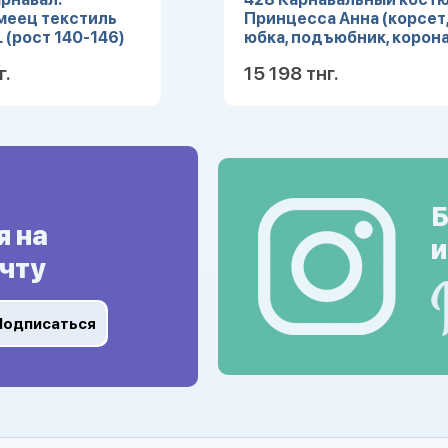
меец текстиль
Принцесса Анна (корсет
L (рост 140-146)
юбка, подъюбник, корона
(Зв. маскарад) р.28
г.
15 198 тнг.
Подробнее
Подробн
Б
я на
и
чту
Подписаться