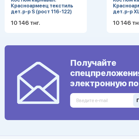
Красноармеец текстиль
Красноар
дет. р-р S (рост 116-122)
дет. р-р X
10 146 тнг.
10 146 тн
Подробнее
Получайте
спецпреложени
электронную по