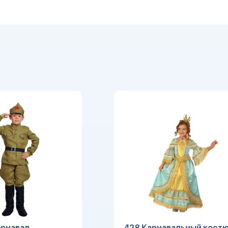
рнавал.
428 Карнавальный кост