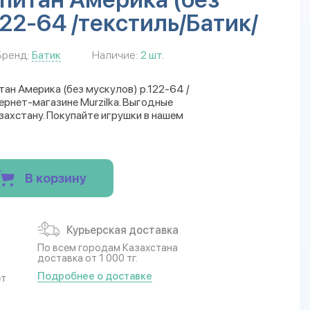
122-64 /текстиль/Батик/
Бренд:
Батик
Наличие:
2 шт.
итан Америка (без мускулов) р.122-64 /
ернет-магазине Murzilka. Выгодные
захстану. Покупайте игрушки в нашем
В корзину
Курьерская доставка
По всем городам Казахстана
доставка от 1 000 тг.
Подробнее о доставке
ет