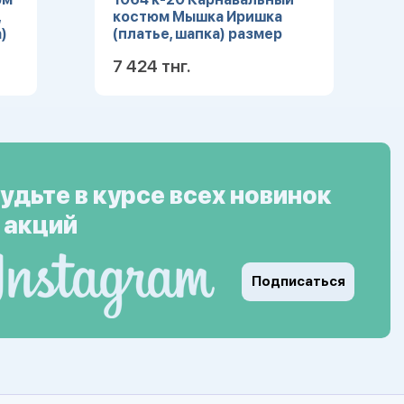
,
костюм Мышка Иришка
)
(платье, шапка) размер
104-52
7 424 тнг.
ее
Подробнее
удьте в курсе всех новинок
 акций
Подписаться