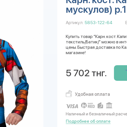
мускулов) р.
Артикул:
5853-122-64
Купить товар “Карн. кост. Кап
текстиль/Батик/” можно в инт
цены. Быстрая доставка по Ка
магазине!
5 702 тнг.
Удобная оплата
Наличный и безналичный расч
Подробнее об оплате