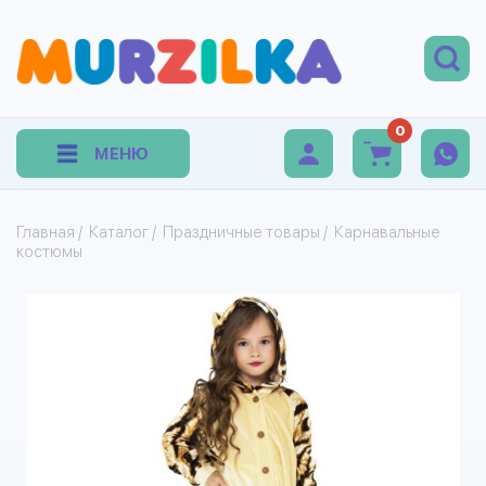
0
МЕНЮ
Главная
/
Каталог
/
Праздничные товары
/
Карнавальные
костюмы