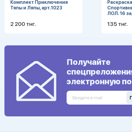
Комплект Приключения
Раскраска
Тяпы и Ляпы, арт.1023
Спортивны
ЛОЛ. 16 з
145х210мм.
2 200 тнг.
135 тнг.
Умка в ко
Подробнее
Получайте
спецпреложени
электронную по