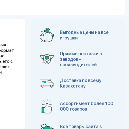
Выгодные цены на все
игрушки
ния
 формат
Прямые поставки с
ые
заводов -
 его с
производителей
огают
и
Доставка по всему
Казахстану
Ассортимент более 100
000 товаров
Все товары сайта в