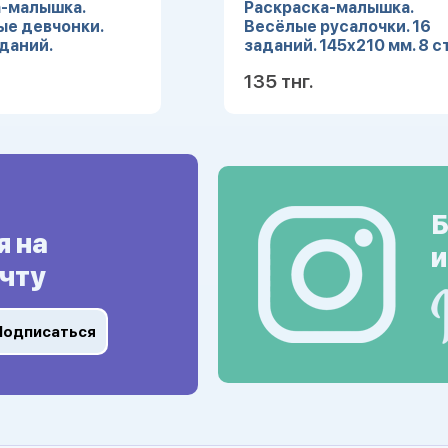
-малышка.
Раскраска-малышка.
е девчонки.
Весёлые русалочки. 16
аданий.
заданий. 145х210 мм. 8 ст
 8 стр. Скрепка.
Скрепка. Умка в кор.100
135 тнг.
р.100шт
Подробнее
Подробн
Б
я на
и
чту
Подписаться