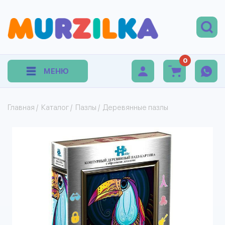
0
МЕНЮ
Главная
/
Каталог
/
Пазлы
/
Деревянные пазлы