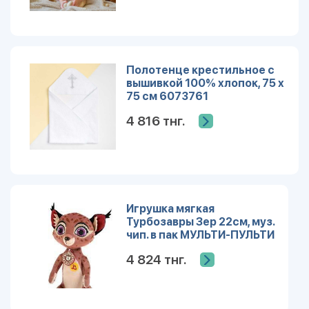
Полотенце крестильное с
вышивкой 100% хлопок, 75 х
75 см 6073761
4 816 тнг.
Игрушка мягкая
Турбозавры Зер 22см, муз.
чип. в пак МУЛЬТИ-ПУЛЬТИ
в кор.24шт
4 824 тнг.