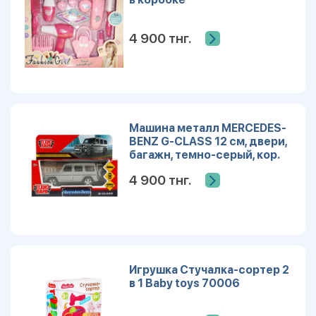
4 900 тнг.
Машина металл MERCEDES-
BENZ G-CLASS 12 см, двери,
багажн, темно-серый, кор.
Технопарк GCLASS-12-GY
4 900 тнг.
Игрушка Стучалка-сортер 2
в 1 Baby toys 70006