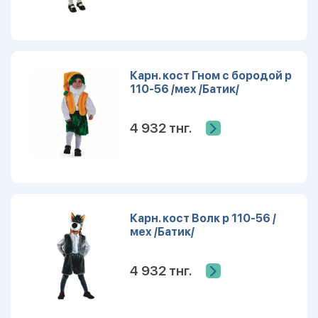
Карн. кост Гном с бородой р
110-56 /мех /Батик/
4 932 тнг.
Карн. кост Волк р 110-56 /
мех /Батик/
4 932 тнг.