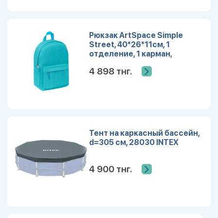
Рюкзак ArtSpace Simple
Street, 40*26*11см, 1
отделение, 1 карман,
бирюзовый
4 898 тнг.
Тент на каркасный бассейн,
d=305 см, 28030 INTEX
4 900 тнг.