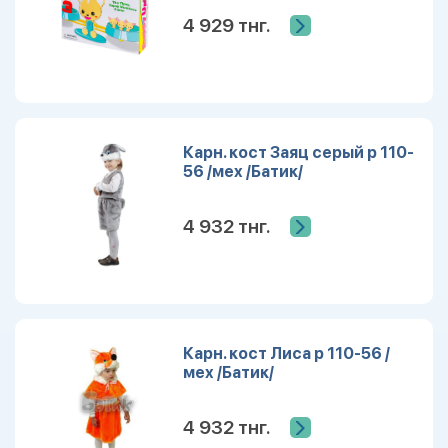
коробке) (арт. Y23393023)
4 929 тнг.
Карн. кост Заяц серый р 110-
56 /мех /Батик/
4 932 тнг.
Карн. кост Лиса р 110-56 /
мех /Батик/
4 932 тнг.