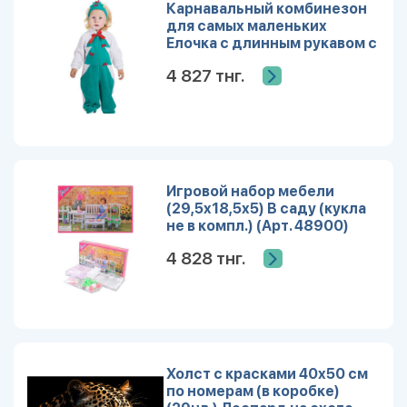
Карнавальный комбинезон
для самых маленьких
Елочка с длинным рукавом с
игрушкой рост 68-92 150
4 827 тнг.
Игровой набор мебели
(29,5х18,5х5) В саду (кукла
не в компл.) (Арт. 48900)
4 828 тнг.
Холст с красками 40х50 см
по номерам (в коробке)