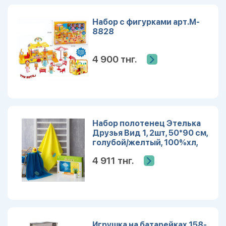
Набор с фигурками арт.M-
8828
4 900 тнг.
Набор полотенец Этелька
Друзья Вид 1, 2шт, 50*90 см,
голубой/желтый, 100%хл,
360 гр/м2 6342325
4 911 тнг.
Игрушка на батарейках 158-