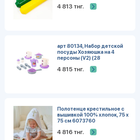
4 813 тнг.
арт 80134, Набор детской
посуды Хозяюшка на 4
персоны (V2) (28
элементов) (в сеточке)
4 815 тнг.
Полотенце крестильное с
вышивкой 100% хлопок, 75 х
75 см 6073760
4 816 тнг.