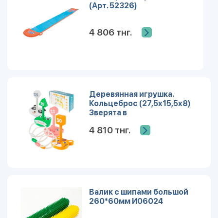
(Арт. 52326)
4 806 тнг.
Деревянная игрушка.
Кольцеброс (27,5х15,5х8)
Зверята в
коробке(арт.ИД-2769)
4 810 тнг.
Валик с шипами большой
260*60мм И06024