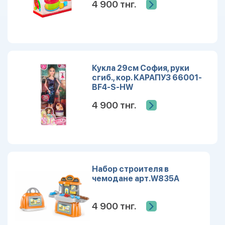
4 900 тнг.
Кукла 29см София, руки
сгиб., кор. КАРАПУЗ 66001-
BF4-S-HW
4 900 тнг.
Набор строителя в
чемодане арт.W835A
4 900 тнг.