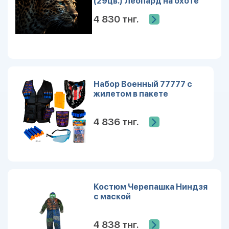
(29цв.) Леопард на охоте
(арт. Х-7111)
4 830 тнг.
Набор Военный 77777 с
жилетом в пакете
4 836 тнг.
Костюм Черепашка Ниндзя
с маской
4 838 тнг.