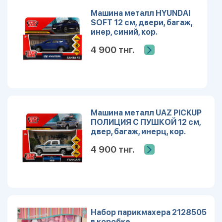
Машина металл HYUNDAI
SOFT 12 см, двери, багаж,
инер, синий, кор.
Технопарк SANTAFE2-
4 900 тнг.
12FIL-BU
Машина металл UAZ PICKUP
ПОЛИЦИЯ С ПУШКОЙ 12 см,
двер, багаж, инерц, кор.
Технопарк PICKUP-12POL-
4 900 тнг.
CAN
Набор парикмахера 2128505
в коробке