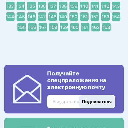
133
134
135
136
137
138
139
140
141
142
143
144
145
146
147
148
149
150
151
152
153
154
155
156
157
158
159
160
161
162
163
Получайте
спецпреложения на
электронную почту
Подписаться