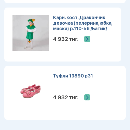
Карн. кост. Дракончик
девочка (пелерина,юбка,
маска) р.110-56 /Батик/
СИМВОЛ ГОДА 2024
4 932 тнг.
Туфли 13890 р31
4 932 тнг.