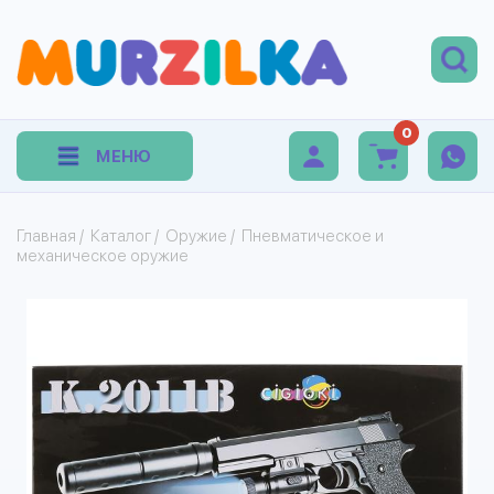
0
МЕНЮ
Главная
/
Каталог
/
Оружие
/
Пневматическое и
механическое оружие