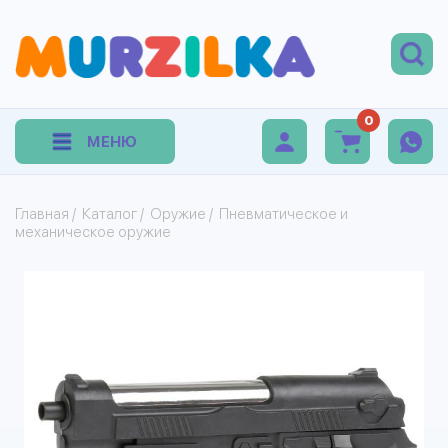
0
МЕНЮ
Главная
/
Каталог
/
Оружие
/
Пневматическое и
механическое оружие