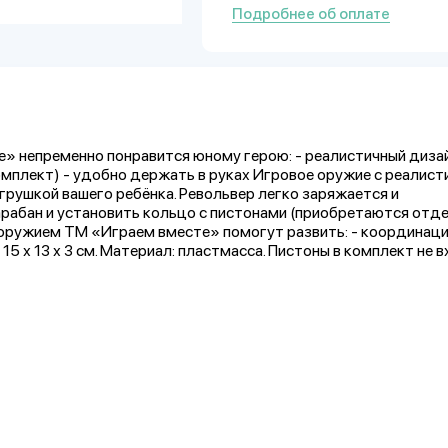
Подробнее об оплате
» непременно понравится юному герою: - реалистичный дизай
комплект) - удобно держать в руках Игровое оружие с реалис
рушкой вашего ребёнка. Револьвер легко заряжается и
рабан и установить кольцо с пистонами (приобретаются отде
с оружием ТМ «Играем вместе» помогут развить: - координац
5 х 13 х 3 см. Материал: пластмасса. Пистоны в комплект не в