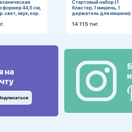
еханическая
Стартовый набор (1
сформер 44,5 см,
бластер, 1 мишень, 1
. свет, звук, кор.
держатель для мишени)
г.
14 115 тнг.
Подробнее
Подробн
Б
я на
и
чту
Подписаться