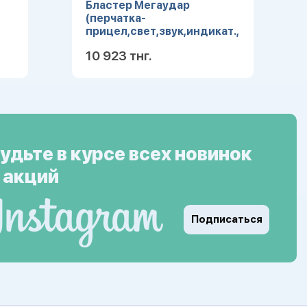
Бластер Мегаудар
(перчатка-
прицел,свет,звук,индикат.,бат.
6*ААА не в ком.) (арт.
10 923 тнг.
Y24552103)
ее
Подробнее
удьте в курсе всех новинок
 акций
Подписаться