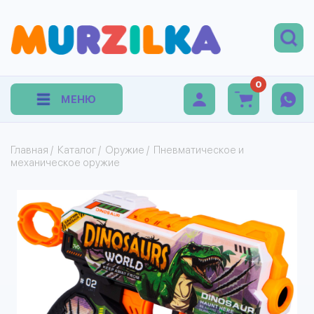
0
МЕНЮ
Главная
/
Каталог
/
Оружие
/
Пневматическое и
механическое оружие