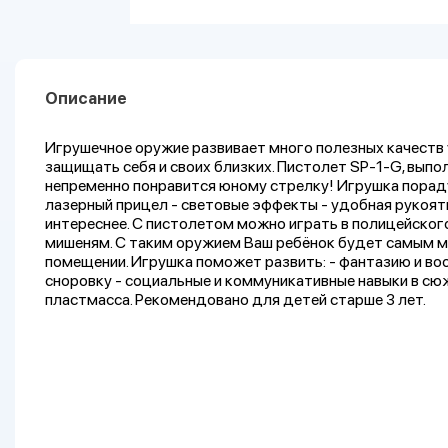
Описание
Игрушечное оружие развивает много полезных качеств 
защищать себя и своих близких. Пистолет SP-1-G, выпо
непременно понравится юному стрелку! Игрушка порадуе
лазерный прицел - световые эффекты - удобная рукоя
интереснее. С пистолетом можно играть в полицейского
мишеням. С таким оружием Ваш ребёнок будет самым ме
помещении. Игрушка поможет развить: - фантазию и во
сноровку - социальные и коммуникативные навыки в сюже
пластмасса. Рекомендовано для детей старше 3 лет.