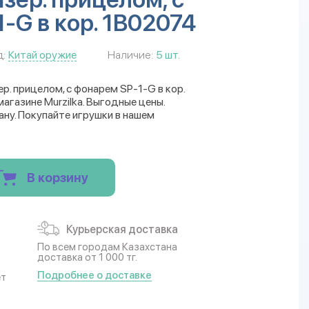
-G в кор. 1B02074
:
Китай оружие
Наличие:
5 шт.
р. прицелом, с фонарем SP-1-G в кор.
газине Murzilka. Выгодные цены.
ану. Покупайте игрушки в нашем
В корзину
Курьерская доставка
По всем городам Казахстана
доставка от 1 000 тг.
Подробнее о доставке
ет