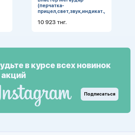
(перчатка-
прицел,свет,звук,индикат.,бат.
6*ААА не в ком.) (арт.
10 923 тнг.
Y24552103)
ее
Подробнее
удьте в курсе всех новинок
 акций
Подписаться