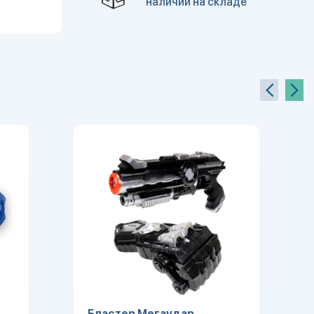
наличии на складе
Бластер Мегаудар