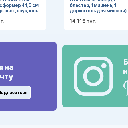
сформер 44,5 см,
бластер, 1 мишень, 1
. свет, звук, кор.
держатель для мишени)
г.
14 115 тнг.
Подробнее
Подробн
Б
я на
и
чту
Подписаться