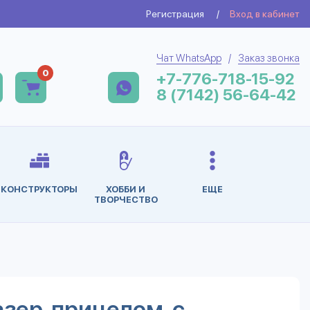
Регистрация
/
Вход в кабинет
Чат WhatsApp
/
Заказ звонка
0
+7-776-718-15-92
8 (7142) 56-64-42
КОНСТРУКТОРЫ
ХОББИ И
ЕЩЕ
ТВОРЧЕСТВО
азер. прицелом, с