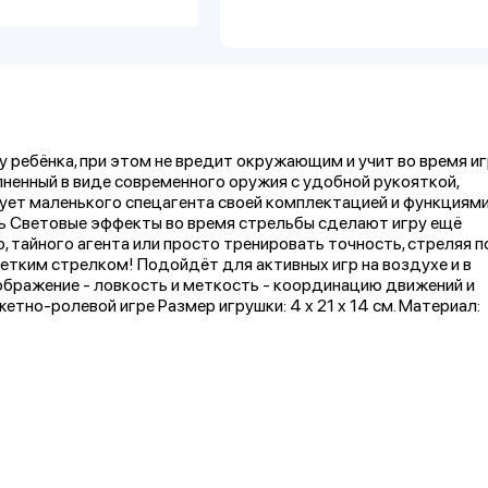
у ребёнка, при этом не вредит окружающим и учит во время и
лненный в виде современного оружия с удобной рукояткой,
т маленького спецагента своей комплектацией и функциями 3
ть Световые эффекты во время стрельбы сделают игру ещё
, тайного агента или просто тренировать точность, стреляя п
тким стрелком! Подойдёт для активных игр на воздухе и в
ображение - ловкость и меткость - координацию движений и
тно-ролевой игре Размер игрушки: 4 x 21 x 14 см. Материал: