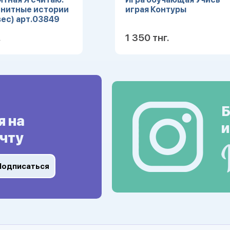
гнитные истории
играя Контуры
ес) арт.03849
.
1 350 тнг.
Подробнее
Подробн
Б
я на
и
чту
Подписаться