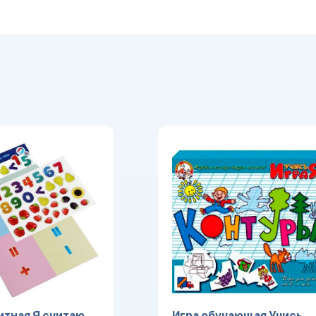
итная Я считаю.
Игра обучающая Учись