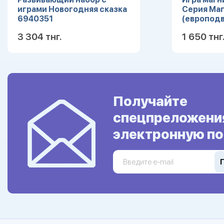
играми Новогодняя сказка
Серия Ма
6940351
(европодв
3 304 тнг.
1 650 тнг
Подробнее
Получайте
спецпреложени
электронную по