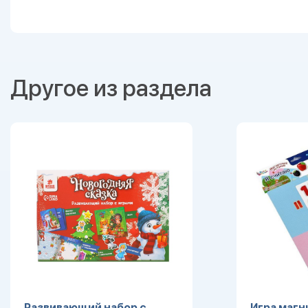
Другое из раздела
Развивающий набор с
Игра магн