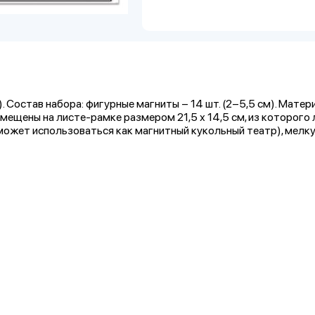
Состав набора: фигурные магниты – 14 шт. (2–5,5 см). Матери
мещены на листе-рамке размером 21,5 х 14,5 см, из которого 
может использоваться как магнитный кукольный театр), мелк