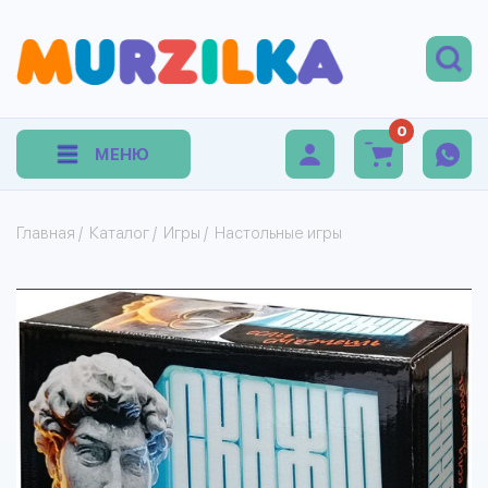
0
МЕНЮ
Главная
/
Каталог
/
Игры
/
Настольные игры