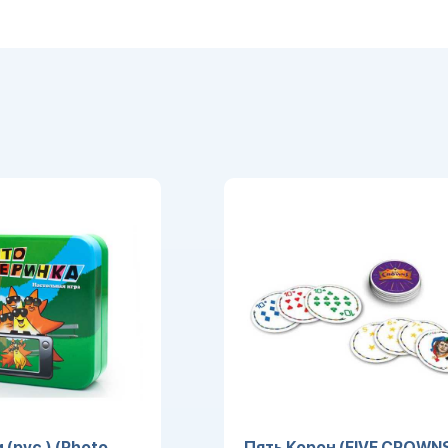
(рус.) (Photo
Пять Корон (FIVE CROWN