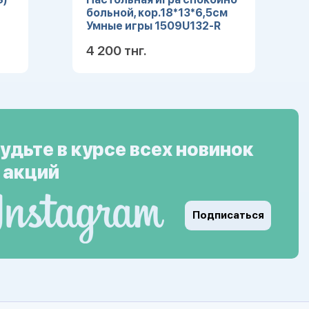
больной, кор.18*13*6,5см
Умные игры 1509U132-R
4 200 тнг.
ее
Подробнее
удьте в курсе всех новинок
 акций
Подписаться