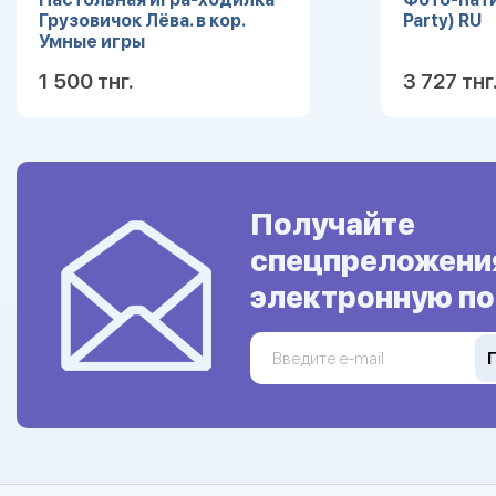
Грузовичок Лёва. в кор.
Party) RU
Умные игры
4690590148266
1 500 тнг.
3 727 тнг
Подробнее
Получайте
спецпреложени
электронную по