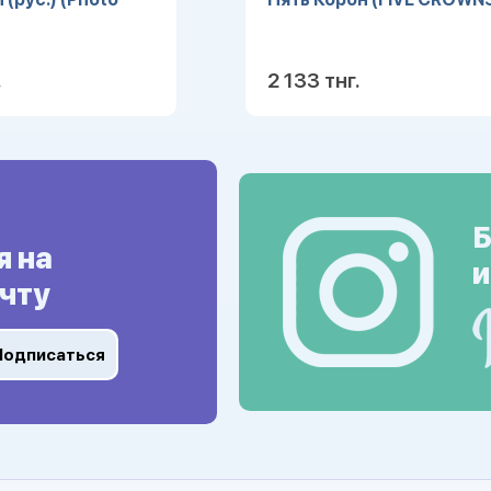
.
2 133 тнг.
Подробнее
Подробн
Б
я на
и
чту
Подписаться