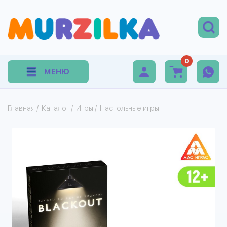
0
МЕНЮ
Главная
/
Каталог
/
Игры
/
Настольные игры