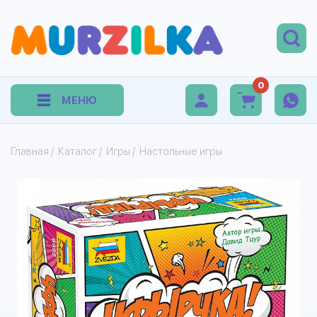
0
МЕНЮ
Главная
/
Каталог
/
Игры
/
Настольные игры